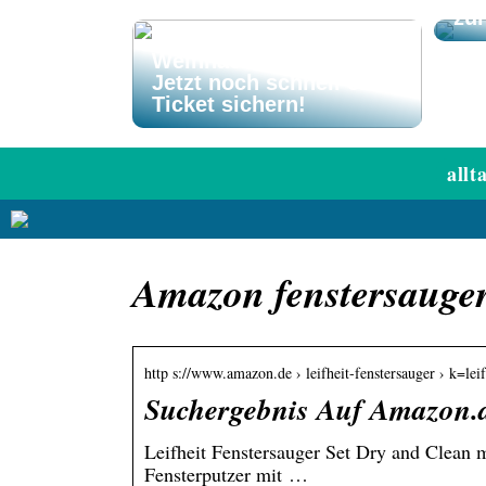
zu
El Gordo
Weihnachtslotterie –
Jetzt noch schnell ein
Ticket sichern!
allt
Amazon fenstersauger 
http s://www.amazon.de › leifheit-fenstersauger › k=le
Suchergebnis Auf Amazon.d
Leifheit Fenstersauger Set Dry and Clean m
Fensterputzer mit …