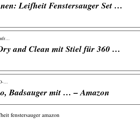
en: Leifheit Fenstersauger Set …
fenfr…
 Dry and Clean mit Stiel für 360 …
MO-…
mo, Badsauger mit … – Amazon
fheit fenstersauger amazon
line-Casinos –
Modischer
quem spielen von
Augenschutz: Der Tr