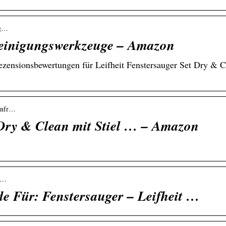
ig…
 Reinigungswerkzeuge – Amazon
zensionsbewertungen für Leifheit Fenstersauger Set Dry & C
fenfr…
 Dry & Clean mit Stiel … – Amazon
ob…
e Für: Fenstersauger – Leifheit …