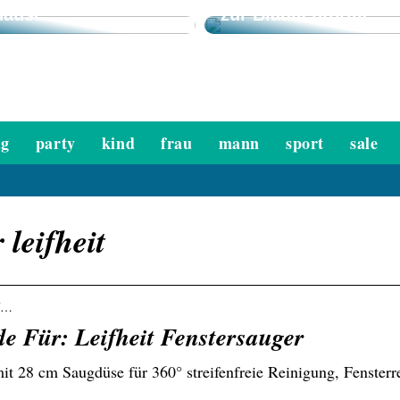
hause
zur Blaulichtbrille
ag
party
kind
frau
mann
sport
sale
leifheit
if…
e Für: Leifheit Fenstersauger
it 28 cm Saugdüse für 360° streifenfreie Reinigung, Fensterr