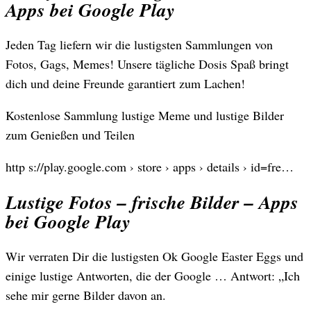
Apps bei Google Play
Jeden Tag liefern wir die lustigsten Sammlungen von
Fotos, Gags, Memes! Unsere tägliche Dosis Spaß bringt
dich und deine Freunde garantiert zum Lachen!
Kostenlose Sammlung lustige Meme und lustige Bilder
zum Genießen und Teilen
http s://play.google.com › store › apps › details › id=fre…
Lustige Fotos – frische Bilder – Apps
bei Google Play
Wir verraten Dir die lustigsten Ok Google Easter Eggs und
einige lustige Antworten, die der Google … Antwort: „Ich
sehe mir gerne Bilder davon an.