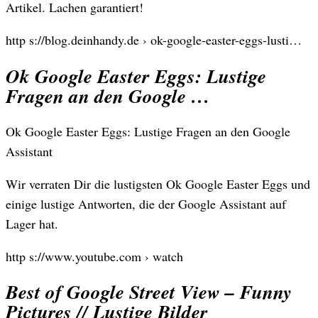
Artikel. Lachen garantiert!
http s://blog.deinhandy.de › ok-google-easter-eggs-lusti…
Ok Google Easter Eggs: Lustige
Fragen an den Google …
Ok Google Easter Eggs: Lustige Fragen an den Google
Assistant
Wir verraten Dir die lustigsten Ok Google Easter Eggs und
einige lustige Antworten, die der Google Assistant auf
Lager hat.
http s://www.youtube.com › watch
Best of Google Street View – Funny
Pictures // Lustige Bilder