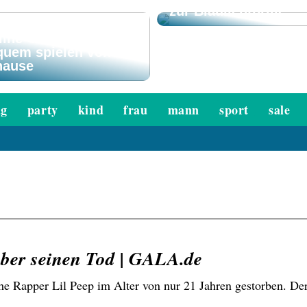
zur Blaulichtbrille
line-Casinos –
quem spielen von
hause
ag
party
kind
frau
mann
sport
sale
 über seinen Tod | GALA.de
e Rapper Lil Peep im Alter von nur 21 Jahren gestorben. Der