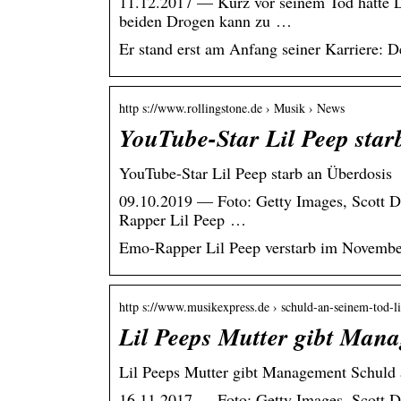
11.12.2017 — Kurz vor seinem Tod hatte L
beiden Drogen kann zu …
Er stand erst am Anfang seiner Karriere: D
http s://www.rollingstone.de › Musik › News
YouTube-Star Lil Peep star
YouTube-Star Lil Peep starb an Überdosis
09.10.2019 — Foto: Getty Images, Scott Du
Rapper Lil Peep …
Emo-Rapper Lil Peep verstarb im November 
http s://www.musikexpress.de › schuld-an-seinem-tod-
Lil Peeps Mutter gibt Man
Lil Peeps Mutter gibt Management Schuld 
16.11.2017 — Foto: Getty Images, Scott Du