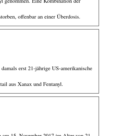
anyl genommen. Eine Kombination der
torben, offenbar an einer Überdosis.
r damals erst 21-jährige US-amerikanische
tail aus Xanax und Fentanyl.
arb am 15. November 2017 im Alter von 21