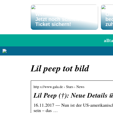
El Gordo
Weihnachtslotterie –
On
Jetzt noch schnell ein
be
Ticket sichern!
zu
allt
Lil peep tot bild
http s://www.gala.de › Stars › News
Lil Peep (†): Neue Details
16.11.2017 — Nun ist der US-amerikanisch
sein – das …