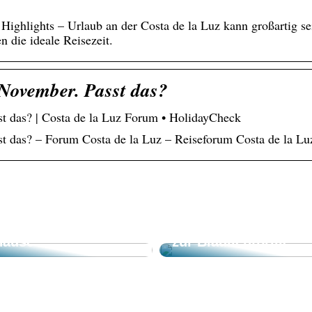
e Highlights – Urlaub an der Costa de la Luz kann großartig se
en die ideale Reisezeit.
 November. Passt das?
st das? | Costa de la Luz Forum • HolidayCheck
st das? – Forum Costa de la Luz – Reiseforum Costa de la Luz
line-Casinos –
Modischer
quem spielen von
Augenschutz: Der Tr
hause
zur Blaulichtbrille