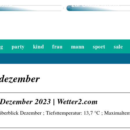
hause
zur Blaulichtbrille
ag
party
kind
frau
mann
sport
sale
z dezember
 Dezember 2023 | Wetter2.com
züberblick Dezember ; Tiefsttemperatur: 13,7 °C ; Maximaltem