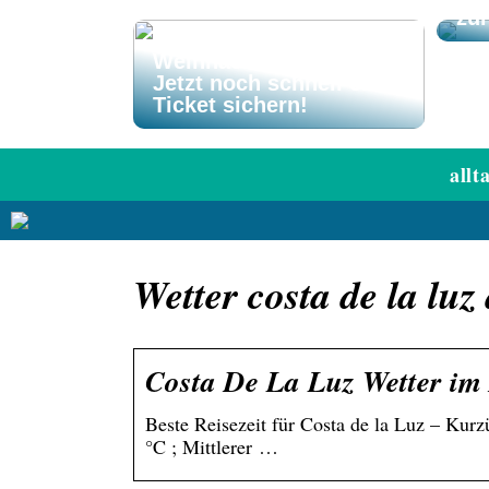
zu
El Gordo
Weihnachtslotterie –
Jetzt noch schnell ein
Ticket sichern!
allt
Wetter costa de la lu
Costa De La Luz Wetter im
Beste Reisezeit für Costa de la Luz – Kur
°C ; Mittlerer …