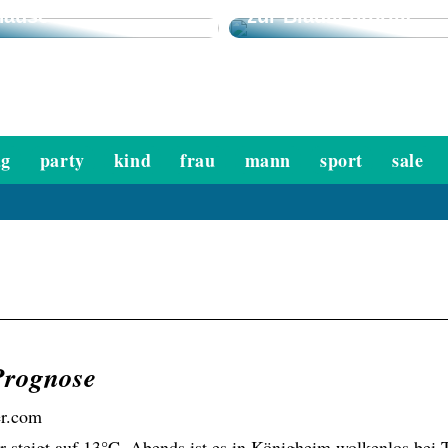
hause
zur Blaulichtbrille
ag
party
kind
frau
mann
sport
sale
Prognose
er.com
r steigt auf 13°C. Abends ist es in Königheim wolkenlos bei 