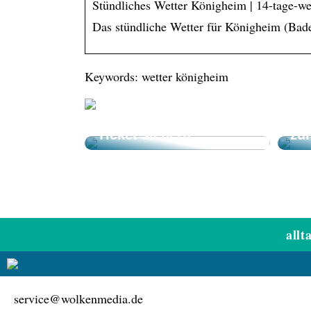
Stündliches Wetter Königheim | 14-tage-we
Das stündliche Wetter für Königheim (Bad
Keywords: wetter königheim
El Gordo
Weihnachtslotterie –
On
Jetzt noch schnell ein
be
Ticket sichern!
zu
allt
service@wolkenmedia.de