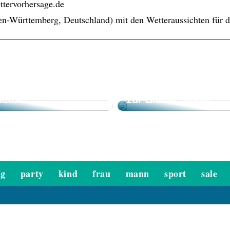
ttervorhersage.de
en-Württemberg, Deutschland) mit den Wetteraussichten für
line-Casinos –
Modischer
quem spielen von
Augenschutz: Der Tr
hause
zur Blaulichtbrille
ag
party
kind
frau
mann
sport
sale