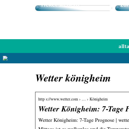
Ticket sichern!
zu
allt
Wetter königheim
http s://www.wetter.com › … › Königheim
Wetter Königheim: 7-Tage 
Wetter Königheim: 7-Tage Prognose | wett
Mittags ist es wolkenlos und die Temperatu