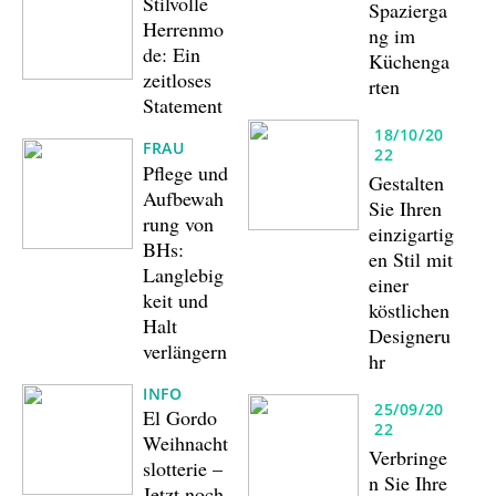
Stilvolle
Spazierga
Herrenmo
ng im
de: Ein
Küchenga
zeitloses
rten
Statement
18/10/20
FRAU
22
Pflege und
Gestalten
Aufbewah
Sie Ihren
rung von
einzigartig
BHs:
en Stil mit
Langlebig
einer
keit und
köstlichen
Halt
Designeru
verlängern
hr
INFO
25/09/20
El Gordo
22
Weihnacht
Verbringe
slotterie –
n Sie Ihre
Jetzt noch