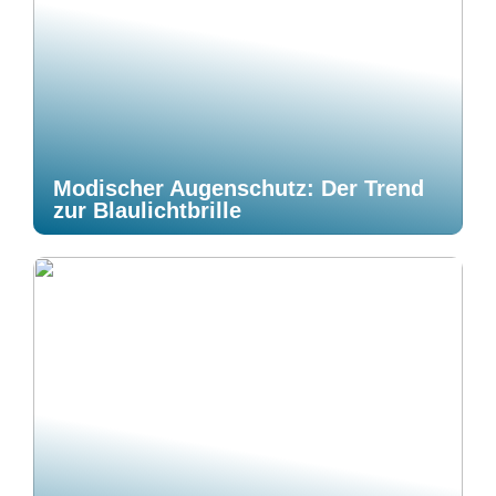
Modischer Augenschutz: Der Trend
zur Blaulichtbrille