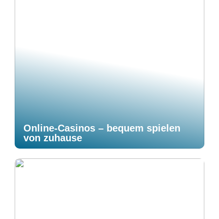
Online-Casinos – bequem spielen
von zuhause