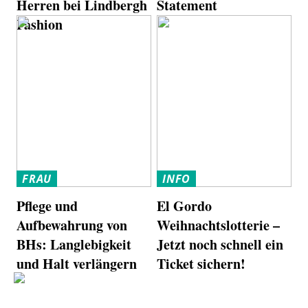
Herren bei Lindbergh
Statement
Fashion
FRAU
INFO
Pflege und
El Gordo
Aufbewahrung von
Weihnachtslotterie –
BHs: Langlebigkeit
Jetzt noch schnell ein
und Halt verlängern
Ticket sichern!