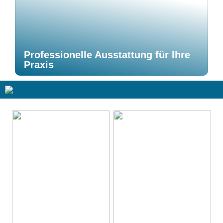
Professionelle Ausstattung für Ihre
Praxis